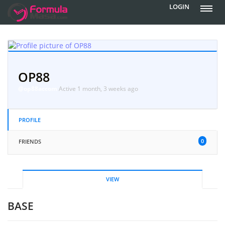
LOGIN
OP88
@op88accom
Active 1 month, 3 weeks ago
PROFILE
0
FRIENDS
VIEW
BASE